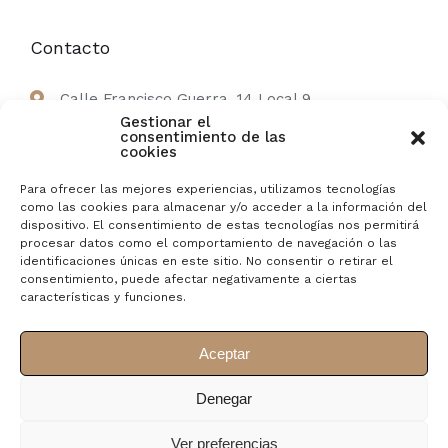
Contacto
Calle Francisco Guerra, 14 Local 9
Gestionar el
consentimiento de las
607 56 66 98
cookies
Para ofrecer las mejores experiencias, utilizamos tecnologías
como las cookies para almacenar y/o acceder a la información del
Protección de Datos
dispositivo. El consentimiento de estas tecnologías nos permitirá
procesar datos como el comportamiento de navegación o las
identificaciones únicas en este sitio. No consentir o retirar el
Aviso Legal-
Política de Privacidad-
Política de
consentimiento, puede afectar negativamente a ciertas
Cookies
características y funciones.
Aceptar
Denegar
Ver preferencias