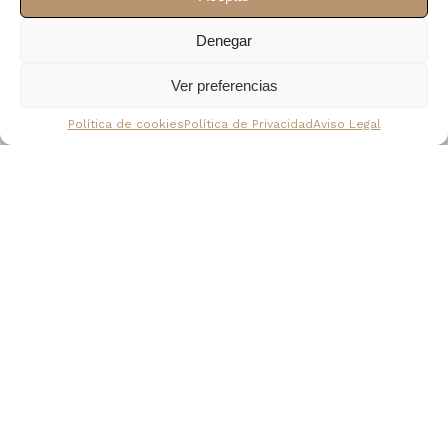
Denegar
Ver preferencias
Política de cookies
Política de Privacidad
Aviso Legal
Photo Gallery
Maecenas feugiat mattis ipsum, vitae semper massa