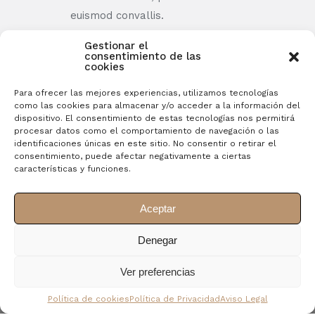
euismod convallis.
Gestionar el
consentimiento de las
cookies
Nice Location
Para ofrecer las mejores experiencias, utilizamos tecnologías
como las cookies para almacenar y/o acceder a la información del
Proin felis mauris, fermentum non
dispositivo. El consentimiento de estas tecnologías nos permitirá
condimentum id, porttitor in nisl curabitur
procesar datos como el comportamiento de navegación o las
identificaciones únicas en este sitio. No consentir o retirar el
euismod convallis.
consentimiento, puede afectar negativamente a ciertas
características y funciones.
Aceptar
Denegar
Ver preferencias
Book online today and look
Política de cookies
Política de Privacidad
Aviso Legal
forward to a relaxing stay